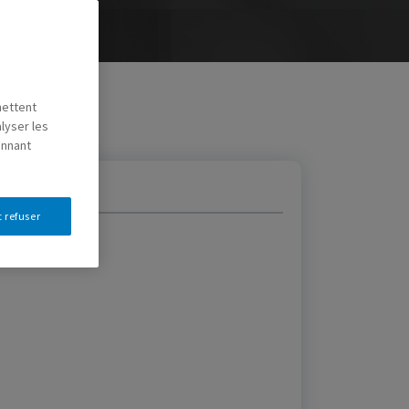
mettent
lyser les
onnant
 refuser