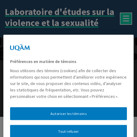
Aller
Laboratoire d'études sur la
au
contenu
violence et la sexualité
Préférences en matière de témoins
LOCASS
Nous utilisons des témoins (cookies) afin de collecter des
informations qui nous permettent d’améliorer votre expérience
sur le site, de vous proposer des contenus vidéo, d’analyser
LOCASS
les statistiques de fréquentation, etc. Vous pouvez
personnaliser votre choix en sélectionnant « Préférences ».
Autoriser les témoins
Tout refuser