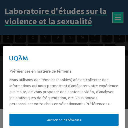
Aller
Laboratoire d'études sur la
au
contenu
violence et la sexualité
Brigade de témoins actif·ves
Préférences en matière de témoins
Nous utilisons des témoins (cookies) afin de collecter des
Brigade de témoins actif·ves
informations qui nous permettent d’améliorer votre expérience
sur le site, de vous proposer des contenus vidéo, d’analyser
les statistiques de fréquentation, etc. Vous pouvez
personnaliser votre choix en sélectionnant « Préférences ».
Autoriser les témoins